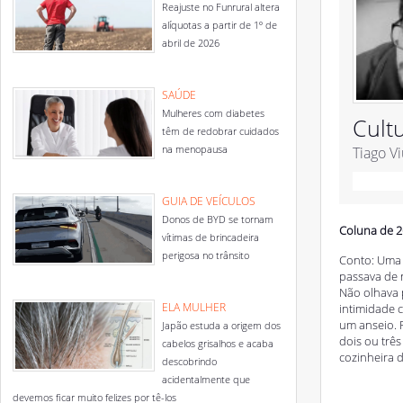
Reajuste no Funrural altera
alíquotas a partir de 1º de
abril de 2026
SAÚDE
Mulheres com diabetes
Cult
têm de redobrar cuidados
na menopausa
Tiago V
GUIA DE VEÍCULOS
Donos de BYD se tornam
Coluna de 2
vítimas de brincadeira
perigosa no trânsito
Conto: Uma 
passava de 
Não olhava 
ELA MULHER
intimidade 
um anseio. F
Japão estuda a origem dos
dois ou trê
cabelos grisalhos e acaba
cozinheira d
descobrindo
acidentalmente que
devemos ficar muito felizes por tê-los