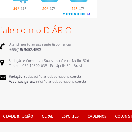
fale com o DIÁRIO
Atendimento ao assinante & comercial:
+55 (18) 3652.4593
Redação e Comercial: Rua Altino Vaz de Mello, 526 -
Centro - CEP 16300-035 - Penápolis SP - Brasil
Redação:
redacao@diariodepenapolis.com.br
Assuntos gerais:
info@diariodepenapolis.com.br
CIDADE & REGIÃO
GERAL
ESPORTES
CADERNOS
COLUNIS