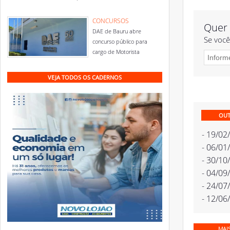
CONCURSOS
Quer 
DAE de Bauru abre
Se você
concurso público para
cargo de Motorista
VEJA TODOS OS CADERNOS
OUT
- 19/02
- 06/01
- 30/10
- 04/09
- 24/07
- 12/06
MAI