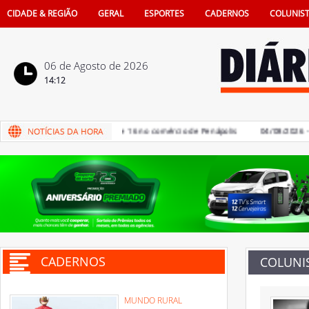
CIDADE & REGIÃO
GERAL
ESPORTES
CADERNOS
COLUNIS
06 de Agosto de 2026
14:12
os Pais terá sorteio de iPhone 16 no comércio de Penápolis
04/08/2026 - Saú
CADERNOS
COLUNI
MUNDO RURAL