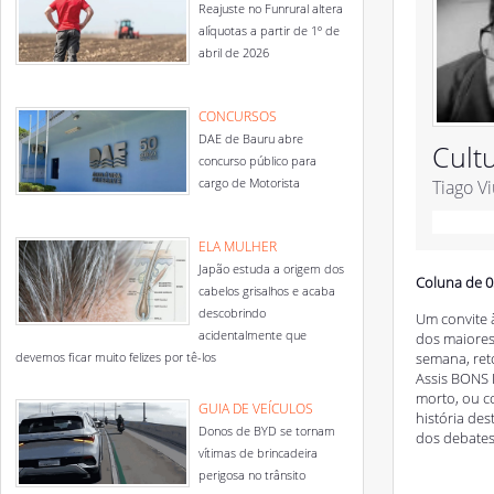
Reajuste no Funrural altera
alíquotas a partir de 1º de
abril de 2026
CONCURSOS
DAE de Bauru abre
Cult
concurso público para
cargo de Motorista
Tiago V
ELA MULHER
Japão estuda a origem dos
Coluna de 0
cabelos grisalhos e acaba
descobrindo
Um convite 
acidentalmente que
dos maiores 
devemos ficar muito felizes por tê-los
semana, ret
Assis BONS 
morto, ou c
GUIA DE VEÍCULOS
história des
Donos de BYD se tornam
dos debates, 
vítimas de brincadeira
perigosa no trânsito