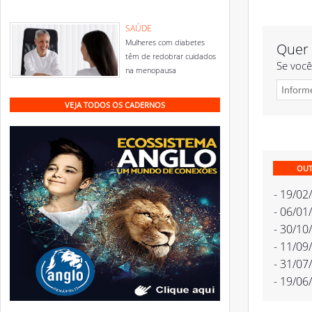
SAÚDE
Mulheres com diabetes
Quer 
têm de redobrar cuidados
Se você
na menopausa
VEJA TODOS OS CADERNOS
OUT
- 19/02
- 06/01
- 30/10
- 11/09
- 31/07
- 19/06