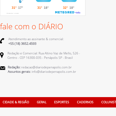
fale com o DIÁRIO
Atendimento ao assinante & comercial:
+55 (18) 3652.4593
Redação e Comercial: Rua Altino Vaz de Mello, 526 -
Centro - CEP 16300-035 - Penápolis SP - Brasil
Redação:
redacao@diariodepenapolis.com.br
Assuntos gerais:
info@diariodepenapolis.com.br
CIDADE & REGIÃO
GERAL
ESPORTES
CADERNOS
COLUNIS