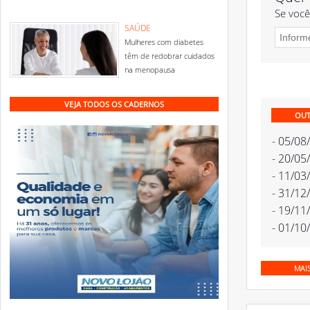
Se você
SAÚDE
Mulheres com diabetes
têm de redobrar cuidados
na menopausa
VEJA TODOS OS CADERNOS
OUT
- 05/08
- 20/05
- 11/03
- 31/12
- 19/11
- 01/10
MAI