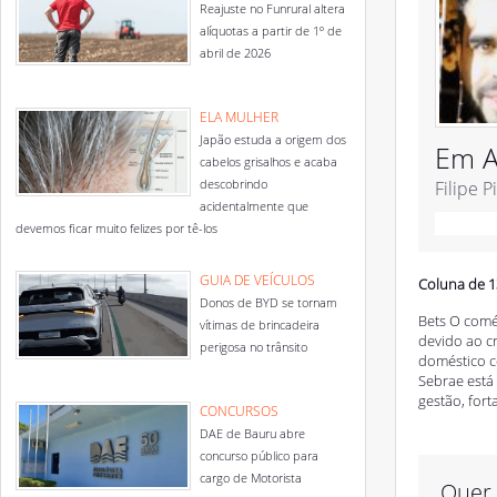
Reajuste no Funrural altera
alíquotas a partir de 1º de
abril de 2026
ELA MULHER
Japão estuda a origem dos
Em A
cabelos grisalhos e acaba
descobrindo
Filipe P
acidentalmente que
devemos ficar muito felizes por tê-los
GUIA DE VEÍCULOS
Coluna de 1
Donos de BYD se tornam
Bets O comér
vítimas de brincadeira
devido ao c
perigosa no trânsito
doméstico c
Sebrae está
gestão, fort
CONCURSOS
DAE de Bauru abre
concurso público para
cargo de Motorista
Quer 