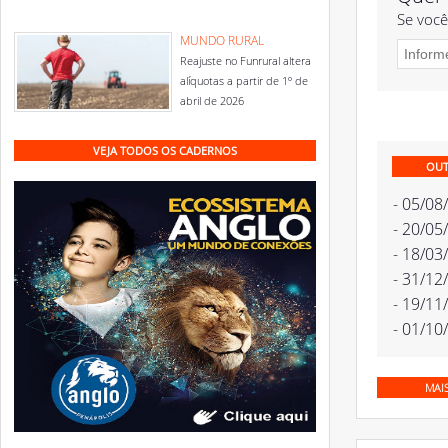
Se você
MUNDO RURAL
Reajuste no Funrural altera
alíquotas a partir de 1º de
abril de 2026
VEJA TODOS OS CADERNOS
OUT
- 05/08
- 20/05
- 18/03
- 31/12
- 19/11
- 01/10
MAI