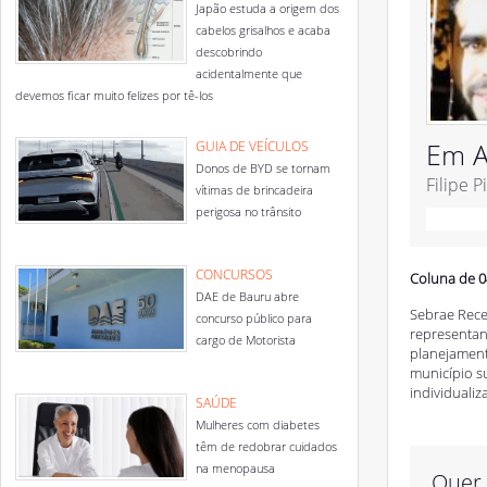
Japão estuda a origem dos
cabelos grisalhos e acaba
descobrindo
acidentalmente que
devemos ficar muito felizes por tê-los
Em A
GUIA DE VEÍCULOS
Donos de BYD se tornam
Filipe P
vítimas de brincadeira
perigosa no trânsito
CONCURSOS
Coluna de 0
DAE de Bauru abre
Sebrae Rece
concurso público para
representan
cargo de Motorista
planejament
município s
individualiz
SAÚDE
Mulheres com diabetes
têm de redobrar cuidados
na menopausa
Quer 