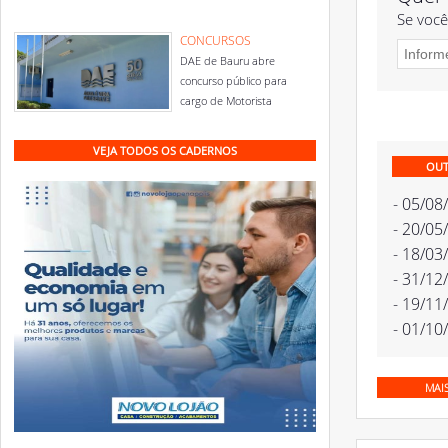
Se você
CONCURSOS
DAE de Bauru abre
concurso público para
cargo de Motorista
VEJA TODOS OS CADERNOS
OUT
- 05/08
- 20/05
- 18/03
- 31/12
- 19/11
- 01/10
MAI