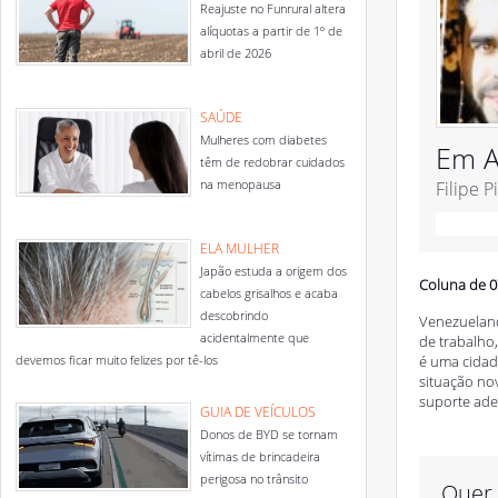
Reajuste no Funrural altera
alíquotas a partir de 1º de
abril de 2026
SAÚDE
Mulheres com diabetes
Em A
têm de redobrar cuidados
na menopausa
Filipe P
ELA MULHER
Japão estuda a origem dos
Coluna de 0
cabelos grisalhos e acaba
descobrindo
Venezuelano
acidentalmente que
de trabalho
devemos ficar muito felizes por tê-los
é uma cidad
situação no
suporte ade
GUIA DE VEÍCULOS
Donos de BYD se tornam
vítimas de brincadeira
perigosa no trânsito
Quer 