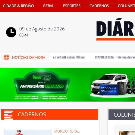
CIDADE & REGIÃO
GERAL
ESPORTES
CADERNOS
COLUNIS
09 de Agosto de 2026
03:41
de pais na vida e também na certidão dos filhos
07/08/2026 - Vereadores dev
CADERNOS
COLUNI
MUNDO RURAL