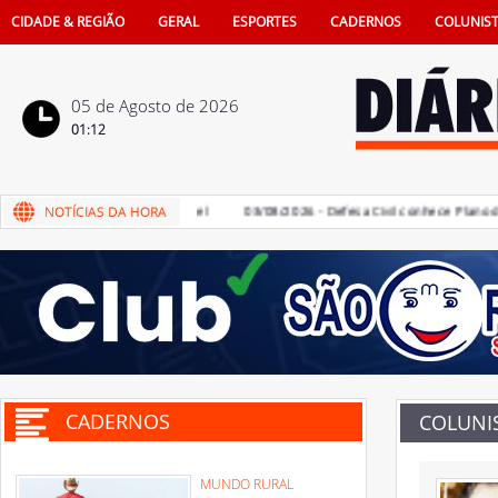
CIDADE & REGIÃO
GERAL
ESPORTES
CADERNOS
COLUNIS
05 de Agosto de 2026
01:12
rá Unidade Odontológica Móvel
03/08/2026 - Defesa Civil conhece Plano de Co
CADERNOS
COLUNI
MUNDO RURAL