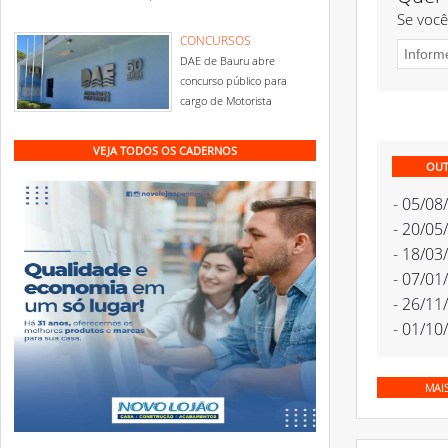
Se você
CONCURSOS
DAE de Bauru abre
concurso público para
cargo de Motorista
VEJA TODOS OS CADERNOS
OUT
- 05/08
- 20/05
- 18/03
- 07/01
- 26/11
- 01/10
MAI