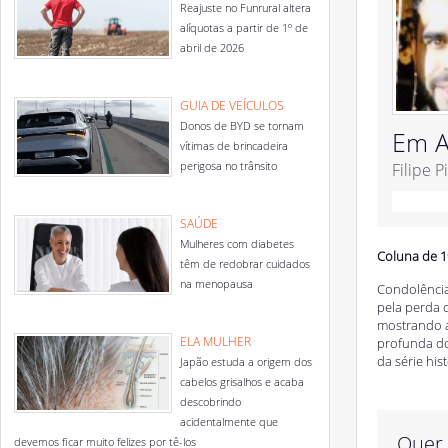
Reajuste no Funrural altera
alíquotas a partir de 1º de
abril de 2026
GUIA DE VEÍCULOS
Donos de BYD se tornam
Em A
vítimas de brincadeira
perigosa no trânsito
Filipe P
SAÚDE
Mulheres com diabetes
Coluna de 1
têm de redobrar cuidados
na menopausa
Condolência
pela perda 
mostrando a
ELA MULHER
profunda do
da série his
Japão estuda a origem dos
cabelos grisalhos e acaba
descobrindo
acidentalmente que
Quer 
devemos ficar muito felizes por tê-los