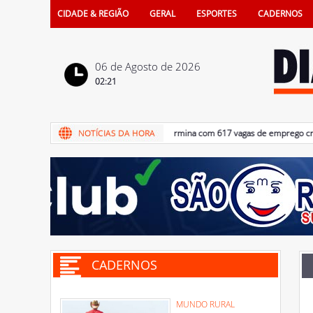
CIDADE & REGIÃO
GERAL
ESPORTES
CADERNOS
06 de Agosto de 2026
02:21
06/08/2026 - Semestre termina com 617 vagas de emprego criadas
CADERNOS
MUNDO RURAL