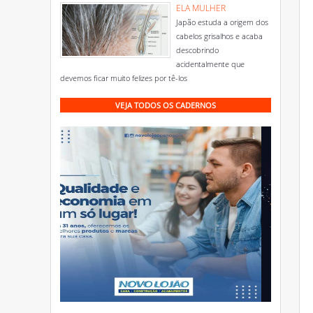
ELA MULHER
Japão estuda a origem dos
cabelos grisalhos e acaba
descobrindo
acidentalmente que
devemos ficar muito felizes por tê-los
VEJA TODOS OS CADERNOS