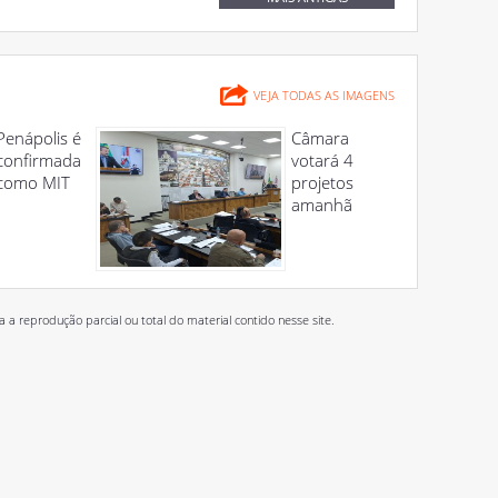
VEJA TODAS AS IMAGENS
Penápolis é
Câmara
confirmada
votará 4
como MIT
projetos
amanhã
 reprodução parcial ou total do material contido nesse site.