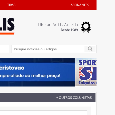
TIRAS
ASSINANTES
Diretor: Arci L. Almeida
Desde 1989
io de Penápolis
04/08/2026 - Saúde bucal: Penápolis terá Unidade Odontoló
+ OUTROS COLUNISTAS