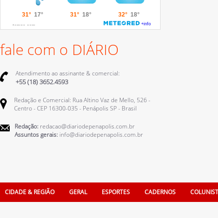
fale com o DIÁRIO
Atendimento ao assinante & comercial:
+55 (18) 3652.4593
Redação e Comercial: Rua Altino Vaz de Mello, 526 -
Centro - CEP 16300-035 - Penápolis SP - Brasil
Redação:
redacao@diariodepenapolis.com.br
Assuntos gerais:
info@diariodepenapolis.com.br
CIDADE & REGIÃO
GERAL
ESPORTES
CADERNOS
COLUNIS