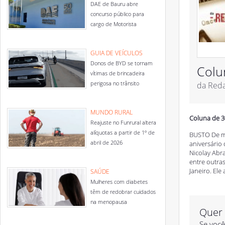
DAE de Bauru abre
concurso público para
cargo de Motorista
GUIA DE VEÍCULOS
Donos de BYD se tornam
Colu
vítimas de brincadeira
perigosa no trânsito
da Red
MUNDO RURAL
Coluna de 3
Reajuste no Funrural altera
alíquotas a partir de 1º de
BUSTO De mu
abril de 2026
aniversário
Nicolay Abr
entre outras
Janeiro. Ele
SAÚDE
Mulheres com diabetes
têm de redobrar cuidados
na menopausa
Quer 
Se você