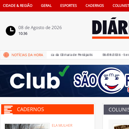
CIDADE & REGIÃO
GERAL
ESPORTES
CADERNOS
COLUNIS
08 de Agosto de 2026
10:36
s devem votar Código de Ética da Câmara de Penápolis
06/08/2026 - Semest
CADERNOS
COLUNI
ELA MULHER