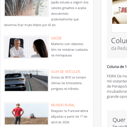
Japão estuda a origem dos
cabelos grisalhos e acaba
descobrindo
acidentalmente que
devemos ficar muito felizes por tê-los
Colu
SAÚDE
Mulheres com diabetes
da Red
têm de redobrar cuidados
na menopausa
Coluna de 1
GUIA DE VEÍCULOS
FEIRA De ma
Donos de BYD se tornam
mil visitan
vítimas de brincadeira
de Penápoli
perigosa no trânsito
incubadoras 
grande opor
MUNDO RURAL
Reajuste no Funrural altera
alíquotas a partir de 1º de
Quer 
abril de 2026
Se você