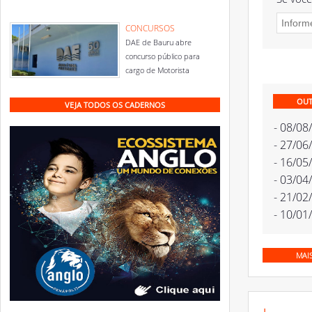
CONCURSOS
DAE de Bauru abre
concurso público para
cargo de Motorista
OUT
VEJA TODOS OS CADERNOS
- 08/08
- 27/06
- 16/05
- 03/04
- 21/02
- 10/01
MAI