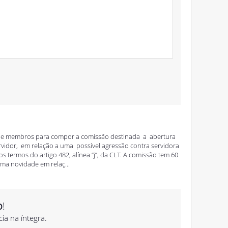
o de membros para compor a comissão destinada a abertura
rvidor, em relação a uma possível agressão contra servidora
 termos do artigo 482, alínea “j”, da CLT. A comissão tem 60
ma novidade em relaç...
o
!
cia na íntegra.