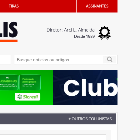
TIRAS
ASSINANTES
Diretor: Arci L. Almeida
Desde 1989
ém na certidão dos filhos
07/08/2026 - Vereadores devem votar Código de Ét
+ OUTROS COLUNISTAS