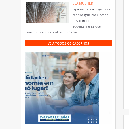
ELA MULHER
Japão estuda a origem dos
cabelos grisalhos e acaba
descobrindo
acidentalmente que
devemos ficar muito felizes por tê-los
VEJA TODOS OS CADERNOS