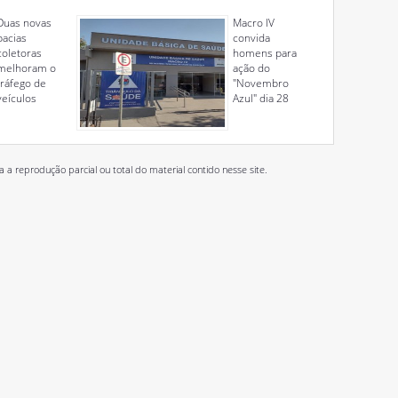
Duas novas
Macro IV
bacias
convida
coletoras
homens para
melhoram o
ação do
tráfego de
"Novembro
veículos
Azul" dia 28
 reprodução parcial ou total do material contido nesse site.