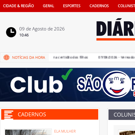
CIDADE & REGIÃO
GERAL
ESPORTES
CADERNOS
COLUNIS
09 de Agosto de 2026
10:46
a de pais na vida e também na certidão dos filhos
07/08/2026 - Vereadores d
CADERNOS
COLUNI
ELA MULHER