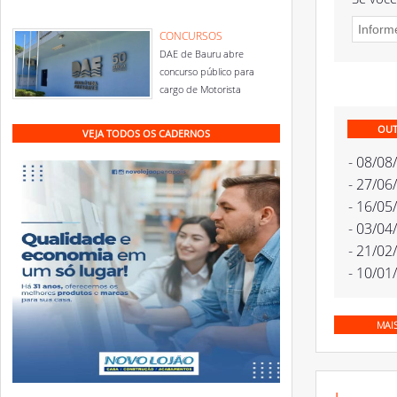
CONCURSOS
DAE de Bauru abre
concurso público para
cargo de Motorista
OUT
VEJA TODOS OS CADERNOS
- 08/08
- 27/06
- 16/05
- 03/04
- 21/02
- 10/01
MAI