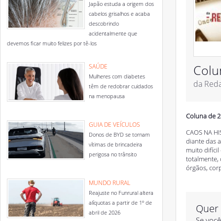
Japão estuda a origem dos
cabelos grisalhos e acaba
descobrindo
acidentalmente que
devemos ficar muito felizes por tê-los
Colu
SAÚDE
Mulheres com diabetes
da Red
têm de redobrar cuidados
na menopausa
Coluna de 2
GUIA DE VEÍCULOS
CAOS NA HIST
Donos de BYD se tornam
diante das 
vítimas de brincadeira
muito difíc
perigosa no trânsito
totalmente, 
órgãos, corp
MUNDO RURAL
Reajuste no Funrural altera
alíquotas a partir de 1º de
Quer 
abril de 2026
Se você