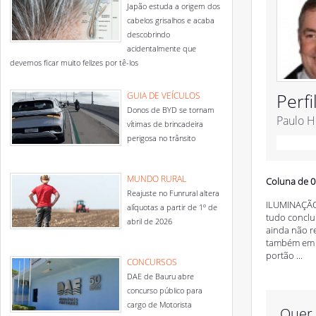
Japão estuda a origem dos
cabelos grisalhos e acaba
descobrindo
acidentalmente que
devemos ficar muito felizes por tê-los
Perfi
GUIA DE VEÍCULOS
Donos de BYD se tornam
Paulo H
vítimas de brincadeira
perigosa no trânsito
MUNDO RURAL
Coluna de 0
Reajuste no Funrural altera
ILUMINAÇÃO 
alíquotas a partir de 1º de
tudo concluí
abril de 2026
ainda não r
também em s
portão ...
CONCURSOS
DAE de Bauru abre
concurso público para
cargo de Motorista
Quer 