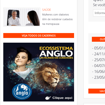
Se você
SAÚDE
Mulheres com diabetes
têm de redobrar cuidados
na menopausa
VEJA TODOS OS CADERNOS
OUT
- 05/01
- 24/11
- 25/07
- 04/07
- 16/06
- 23/05
MAI