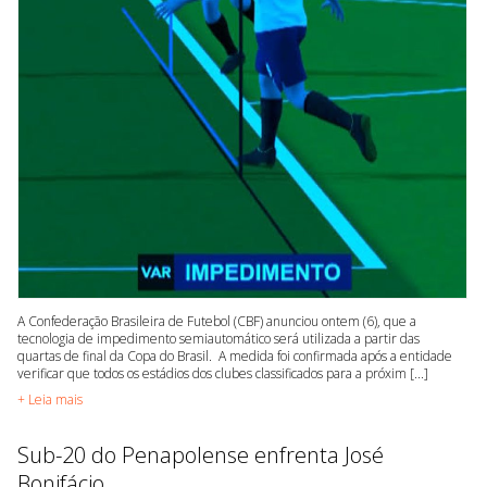
A Confederação Brasileira de Futebol (CBF) anunciou ontem (6), que a
tecnologia de impedimento semiautomático será utilizada a partir das
quartas de final da Copa do Brasil. A medida foi confirmada após a entidade
verificar que todos os estádios dos clubes classificados para a próxim [...]
+ Leia mais
Sub-20 do Penapolense enfrenta José
Bonifácio