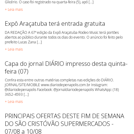
Glicério. O caso foi registrado na quarta-feira (5), apó [...]
+ Leia mais
Expô Araçatuba terá entrada gratuita
DA REDAÇÃO A 67ª edição da Expô Araçatuba Rodeo Music terá portões
abertos ao público durante todos os dias do evento. O anúncio foi feito pelo
prefeito Lucas Zana [...]
+ Leia mais
Capa do jornal DIÁRIO impresso desta quinta-
feira (07)
Confira esta entre outras matérias completas nas edições do DIÁRIO.
JORNAL/SITE/MOBILE www.diariodepenapolis.com.br Instagram:
@diariodepenapolis Facebook: @jornaldiariodepenapolis WhatsApp: (18)
3652-4593 [...]
+ Leia mais
PRINCIPAIS OFERTAS DESTE FIM DE SEMANA
DO SÃO CRISTÓVÃO SUPERMERCADOS -
07/08 a 10/08