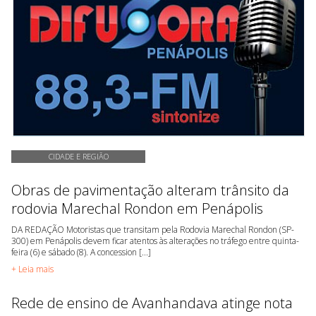
CIDADE E REGIÃO
Obras de pavimentação alteram trânsito da
rodovia Marechal Rondon em Penápolis
DA REDAÇÃO Motoristas que transitam pela Rodovia Marechal Rondon (SP-
300) em Penápolis devem ficar atentos às alterações no tráfego entre quinta-
feira (6) e sábado (8). A concession [...]
+ Leia mais
Rede de ensino de Avanhandava atinge nota