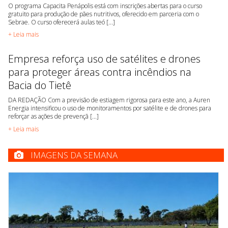
O programa Capacita Penápolis está com inscrições abertas para o curso
gratuito para produção de pães nutritivos, oferecido em parceria com o
Sebrae. O curso oferecerá aulas teó [...]
+ Leia mais
Empresa reforça uso de satélites e drones
para proteger áreas contra incêndios na
Bacia do Tietê
DA REDAÇÃO Com a previsão de estiagem rigorosa para este ano, a Auren
Energia intensificou o uso de monitoramentos por satélite e de drones para
reforçar as ações de prevençã [...]
+ Leia mais
IMAGENS DA SEMANA