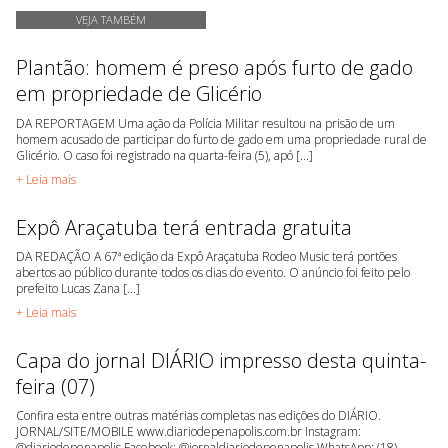
VEJA TAMBÉM
Plantão: homem é preso após furto de gado
em propriedade de Glicério
DA REPORTAGEM Uma ação da Polícia Militar resultou na prisão de um
homem acusado de participar do furto de gado em uma propriedade rural de
Glicério. O caso foi registrado na quarta-feira (5), apó [...]
+ Leia mais
Expô Araçatuba terá entrada gratuita
DA REDAÇÃO A 67ª edição da Expô Araçatuba Rodeo Music terá portões
abertos ao público durante todos os dias do evento. O anúncio foi feito pelo
prefeito Lucas Zana [...]
+ Leia mais
Capa do jornal DIÁRIO impresso desta quinta-
feira (07)
Confira esta entre outras matérias completas nas edições do DIÁRIO.
JORNAL/SITE/MOBILE www.diariodepenapolis.com.br Instagram:
@diariodepenapolis Facebook: @jornaldiariodepenapolis WhatsApp: (18)