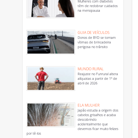
Mulheres com diabetes
têm de redobrar cuidados
na menopausa
GUIA DE VEÍCULOS
Donos de BYD se tornam
vítimas de brincadeira
perigosa no trânsito
MUNDO RURAL
Reajuste no Funrural altera
alíquotas a partir de 1º de
abril de 2026
ELA MULHER
Japão estuda a origem dos
cabelos grisalhos e acaba
descobrindo
acidentalmente que
devemos ficar muito felizes
por tê-los