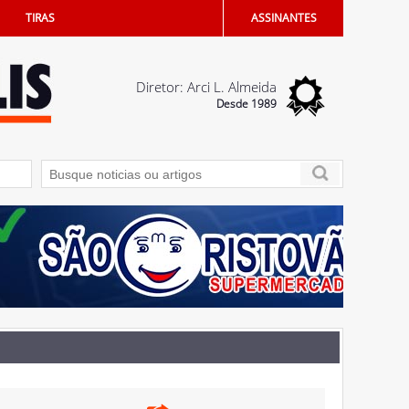
TIRAS
ASSINANTES
Diretor: Arci L. Almeida
Desde 1989
 de Penápolis
04/08/2026 - Saúde bucal: Penápolis terá Unidade Odontológic