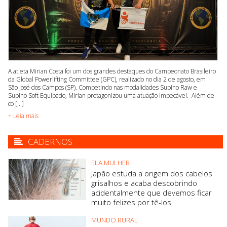
A atleta Mirian Costa foi um dos grandes destaques do Campeonato Brasileiro
da Global Powerlifting Committee (GPC), realizado no dia 2 de agosto, em
São José dos Campos (SP). Competindo nas modalidades Supino Raw e
Supino Soft Equipado, Mirian protagonizou uma atuação impecável. Além de
co [...]
+ Leia mais
CADERNOS
ELA MULHER
Japão estuda a origem dos cabelos
grisalhos e acaba descobrindo
acidentalmente que devemos ficar
muito felizes por tê-los
MUNDO RURAL