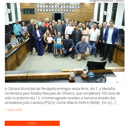
Imagem/Imprensa Câmara
A Câmara Municipal de Penápolis entregou sexta-feira, dia 7, a Medalha
Centenária para Rosália Marques de Oliveira, que completará 100 anos de
vida no próximo dia 13. A homenageada recebeu a honraria através dos
vereadores Júlio Caetano (PSD) e Carlos Alberto Feltrin (MDB). Em d [...]
+ Leia mais
GERAL