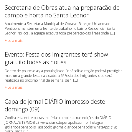
Secretaria de Obras atua na preparação de
campo e horta no Santa Leonor
Atualmente a Secretaria Municipal de Obras e Serviços Urbanos de
Penápolis mantém uma frente de trabalho no bairro Residencial Santa
Leonor. No local, a equipe executa toda preparação das áreas onde [...]
+ Leia mais
Evento: Festa dos Imigrantes terá show
gratuito todas as noites
Dentro de poucos dias, a população de Penápolis e região poderá prestigiar
mais uma grande festa na cidade: a 5ª Festa dos Imigrantes, que será
realizada no próximo final de semana, de 1 [...]
+ Leia mais
Capa do jornal DIÁRIO impresso deste
domingo (09)
Confira esta entre outras matérias completas nas edições do DIÁRIO.
JORNAL/SITE/MOBILE www.diariodepenapolis.com.br Instagram:
@diariodepenapolis Facebook: @jornaldiariodepenapolis WhatsApp: (18)
3652-4593 [...]