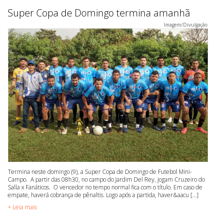
Super Copa de Domingo termina amanhã
Imagem/Divulgação
Termina neste domingo (9), a Super Copa de Domingo de Futebol Mini-
Campo. A partir das 08h30, no campo do Jardim Del Rey, jogam Cruzeiro do
Salla x Fanáticos. O vencedor no tempo normal fica com o título. Em caso de
empate, haverá cobrança de pênaltis. Logo após a partida, haver&aacu [...]
+ Leia mais