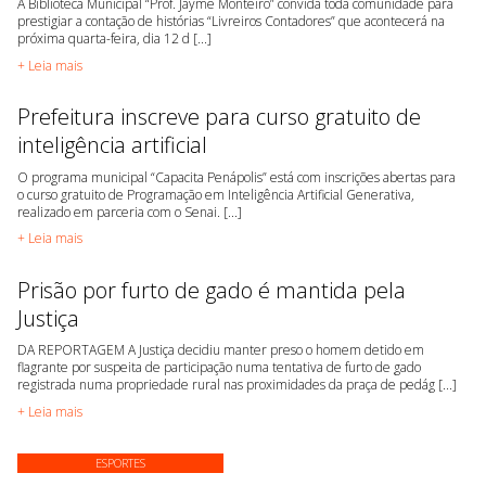
A Biblioteca Municipal “Prof. Jayme Monteiro” convida toda comunidade para
prestigiar a contação de histórias “Livreiros Contadores” que acontecerá na
próxima quarta-feira, dia 12 d [...]
+ Leia mais
Prefeitura inscreve para curso gratuito de
inteligência artificial
O programa municipal “Capacita Penápolis” está com inscrições abertas para
o curso gratuito de Programação em Inteligência Artificial Generativa,
realizado em parceria com o Senai. [...]
+ Leia mais
Prisão por furto de gado é mantida pela
Justiça
DA REPORTAGEM A Justiça decidiu manter preso o homem detido em
flagrante por suspeita de participação numa tentativa de furto de gado
registrada numa propriedade rural nas proximidades da praça de pedág [...]
+ Leia mais
ESPORTES