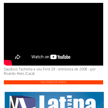
Saudoso Tachinha e seu Ford 29 - entrevista de 2008 - por
Ricardo Alves (Cacá)
VEJA TODOS OS VÍDEOS