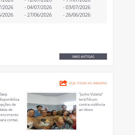
7/2026
- 04/07/2026
- 03/07/2026
6/2026
- 27/06/2026
- 26/06/2026
MAIS ANTIGAS
VEJA TODAS AS IMAGENS
Daep
"Junho Violeta"
disponibiliza
terá Fórum
opções de
contra violência
datas de
ao idoso
vencimento
para contas