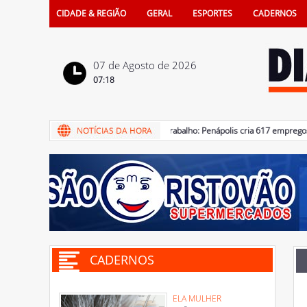
CIDADE & REGIÃO
GERAL
ESPORTES
CADERNOS
07 de Agosto de 2026
07:18
07/08/2026 - Mercado de trabalho: Penápolis cria 617 empregos for
CADERNOS
ELA MULHER