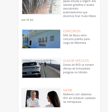
Japão estuda a origem dos
cabelos grisalhos e acaba
descobrindo
acidentalmente que
devemos ficar muito felizes
por tê-los
CONCURSOS
DAE de Bauru abre
concurso público para
cargo de Motorista
GUIA DE VEÍCULOS
Donos de BYD se tornam
vítimas de brincadeira
perigosa no trânsito
SAÚDE
Mulheres com diabetes
têm de redobrar cuidados
na menopausa