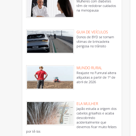
Mulheres com diabetes
têm de redobrar cuidados
na menopausa
GUIA DE VEÍCULOS
Donos de BYD se tornam
vítimas de brincadeira
perigosa no trânsito
MUNDO RURAL
Reajuste no Funrural altera
alíquotas a partir de 1º de
abril de 2026
ELA MULHER
Japão estuda a origem dos
cabelos grisalhos e acaba
descobrindo
acidentalmente que
devemos ficar muito felizes
por tê-los