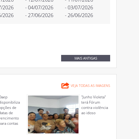
7/2026
- 04/07/2026
- 03/07/2026
6/2026
- 27/06/2026
- 26/06/2026
MAIS ANTIGAS
VEJA TODAS AS IMAGENS
Daep
"Junho Violeta"
disponibiliza
terá Fórum
opções de
contra violência
datas de
ao idoso
vencimento
para contas