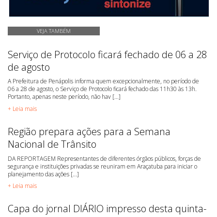
VEJA TAMBÉM
Serviço de Protocolo ficará fechado de 06 a 28
de agosto
A Prefeitura de Penápolis informa quem excepcionalmente, no período de
06 a 28 de agosto, o Serviço de Protocolo ficará fechado das 11h30 às 13h.
Portanto, apenas neste período, não hav [...]
+ Leia mais
Região prepara ações para a Semana
Nacional de Trânsito
DA REPORTAGEM Representantes de diferentes órgãos públicos, forças de
segurança e instituições privadas se reuniram em Araçatuba para iniciar o
planejamento das ações [...]
+ Leia mais
Capa do jornal DIÁRIO impresso desta quinta-