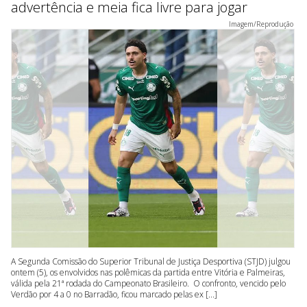
advertência e meia fica livre para jogar
Imagem/Reprodução
A Segunda Comissão do Superior Tribunal de Justiça Desportiva (STJD) julgou
ontem (5), os envolvidos nas polêmicas da partida entre Vitória e Palmeiras,
válida pela 21ª rodada do Campeonato Brasileiro. O confronto, vencido pelo
Verdão por 4 a 0 no Barradão, ficou marcado pelas ex [...]