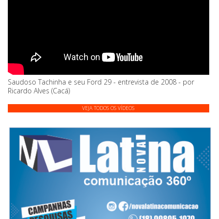
Saudoso Tachinha e seu Ford 29 - entrevista de 2008 - por
Ricardo Alves (Cacá)
VEJA TODOS OS VÍDEOS