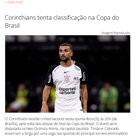
+ Leia mais
Corinthians tenta classificação na Copa do
Brasil
Imagem/Reprodução
O Corinthians recebe o Internacional nesta quinta-feira (6), às 20h (de
Brasília), pela volta das oitavas de final da Copa do Brasil. O duelo será
disputado na Neo Química Arena, na capital paulista. Timão e Colorado
encerram a briga por uma vaga nas quartas do principal torneio eliminatório