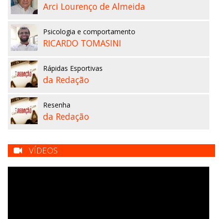
Arci Lourenço de Almeida
Psicologia e comportamento
RICARDO TOMASINI
Rápidas Esportivas
da Redação
Resenha
da Redação
VÍDEOS