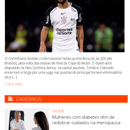
O Corinthians recebe o Internacional nesta quinta-feira (6), às 20h (de
Brasília), pela volta das oitavas de final da Copa do Brasil. O duelo será
disputado na Neo Química Arena, na capital paulista. Timão e Colorado
encerram a briga por uma vaga nas quartas do principal torneio eliminatório
do p [...]
+ Leia mais
CADERNOS
SAÚDE
Mulheres com diabetes têm de
redobrar cuidados na menopausa