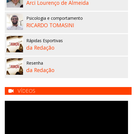
Arci Lourenço de Almeida
Psicologia e comportamento
RICARDO TOMASINI
Rápidas Esportivas
da Redação
Resenha
da Redação
VÍDEOS