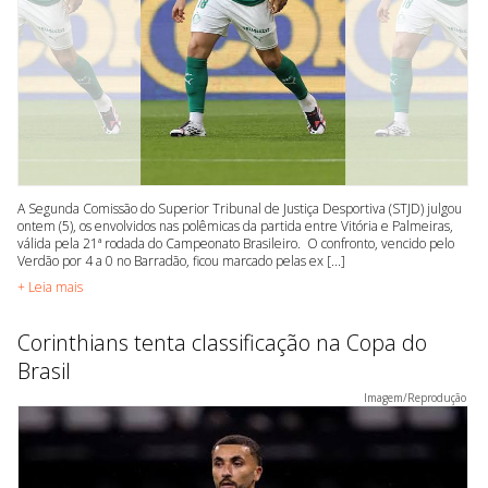
A Segunda Comissão do Superior Tribunal de Justiça Desportiva (STJD) julgou
ontem (5), os envolvidos nas polêmicas da partida entre Vitória e Palmeiras,
válida pela 21ª rodada do Campeonato Brasileiro. O confronto, vencido pelo
Verdão por 4 a 0 no Barradão, ficou marcado pelas ex [...]
+ Leia mais
Corinthians tenta classificação na Copa do
Brasil
Imagem/Reprodução