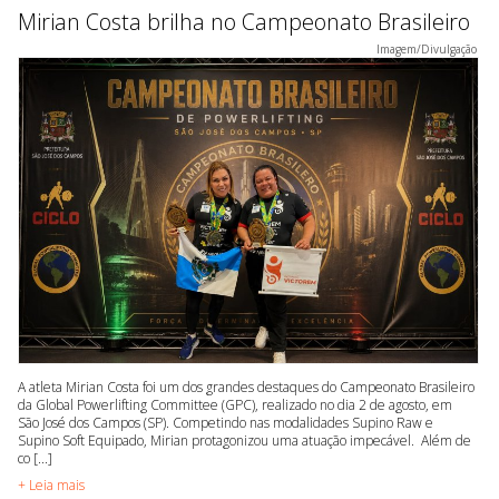
Mirian Costa brilha no Campeonato Brasileiro
Imagem/Divulgação
A atleta Mirian Costa foi um dos grandes destaques do Campeonato Brasileiro
da Global Powerlifting Committee (GPC), realizado no dia 2 de agosto, em
São José dos Campos (SP). Competindo nas modalidades Supino Raw e
Supino Soft Equipado, Mirian protagonizou uma atuação impecável. Além de
co [...]
+ Leia mais