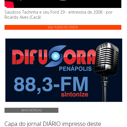
Saudoso Tachinha e seu Ford 29 - entrevista de 2008 - por
Ricardo Alves (Cacá)
VEJA TODOS OS VÍDEOS
MAIS NOTÍCIAS
Capa do jornal DIÁRIO impresso deste