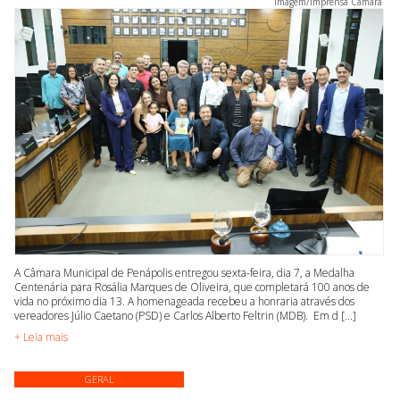
Imagem/Imprensa Câmara
A Câmara Municipal de Penápolis entregou sexta-feira, dia 7, a Medalha
Centenária para Rosália Marques de Oliveira, que completará 100 anos de
vida no próximo dia 13. A homenageada recebeu a honraria através dos
vereadores Júlio Caetano (PSD) e Carlos Alberto Feltrin (MDB). Em d [...]
+ Leia mais
GERAL