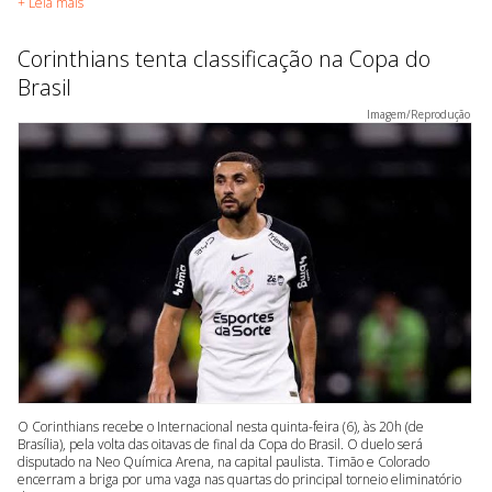
+ Leia mais
Corinthians tenta classificação na Copa do
Brasil
Imagem/Reprodução
O Corinthians recebe o Internacional nesta quinta-feira (6), às 20h (de
Brasília), pela volta das oitavas de final da Copa do Brasil. O duelo será
disputado na Neo Química Arena, na capital paulista. Timão e Colorado
encerram a briga por uma vaga nas quartas do principal torneio eliminatório