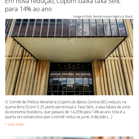
Em nova redução, Copom baixa taxa Selic
para 14% ao ano
Imagem/Rafa Neddermeyer/Agência Brasil
O Comitê de Política Monetária (Copom) do Banco Central (BC) reduziu na
quarta-feira (5) em 0,25 ponto percentual a Taxa Selic, a taxa básica de juros
da economia brasileira, que passará de 14,25% para 14% ao ano. Esta é a
quarta vez consecutiva que o comitê reduz os juros. A decisão [...]
+ Leia mais