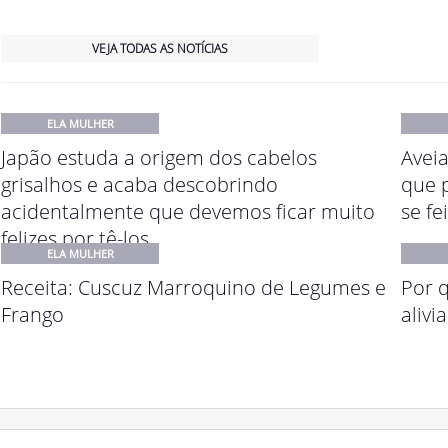
VEJA TODAS AS NOTÍCIAS
ELA MULHER
Japão estuda a origem dos cabelos
Avei
grisalhos e acaba descobrindo
que p
acidentalmente que devemos ficar muito
se fe
felizes por tê-los
ELA MULHER
Receita: Cuscuz Marroquino de Legumes e
Por 
Frango
alivi