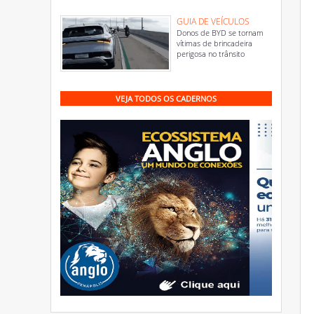
GUIA DE VEÍCULOS
Donos de BYD se tornam
vítimas de brincadeira
perigosa no trânsito
VEJA TODOS OS CADERNOS