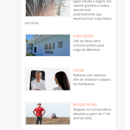
Japão estuda a origem dos
cabelos grisalhos e acaba
descobrindo
acidentalmente que
devemos ficar muito felizes
por tê-los
CONCURSOS
DAE de Bauru abre
concurso público para
cargo de Motorista
SAÚDE
Mulheres com diabetes
têm de redobrar cuidados
na menopausa
MUNDO RURAL
Reajuste no Funrural altera
alíquotas a partir de 1º de
abril de 2026