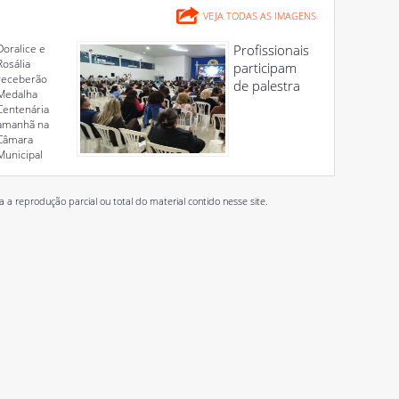
VEJA TODAS AS IMAGENS
Doralice e
Profissionais
Rosália
participam
receberão
de palestra
Medalha
Centenária
amanhã na
Câmara
Municipal
 reprodução parcial ou total do material contido nesse site.