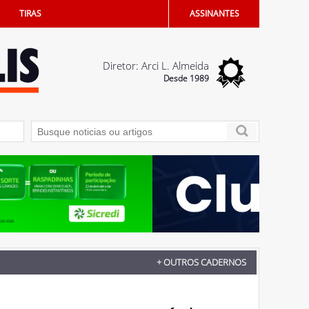
TIRAS
ASSINANTES
Diretor: Arci L. Almeida
Desde 1989
s em Penápolis
05/08/2026 - Dia dos Pais terá sorteio de iPhone 16 no comé
+ OUTROS CADERNOS