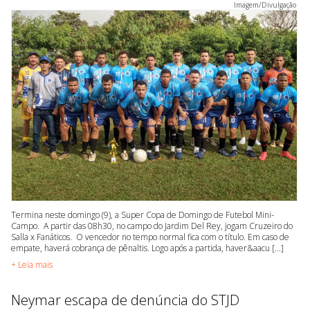
Imagem/Divulgação
Termina neste domingo (9), a Super Copa de Domingo de Futebol Mini-
Campo. A partir das 08h30, no campo do Jardim Del Rey, jogam Cruzeiro do
Salla x Fanáticos. O vencedor no tempo normal fica com o título. Em caso de
empate, haverá cobrança de pênaltis. Logo após a partida, haver&aacu [...]
+ Leia mais
Neymar escapa de denúncia do STJD