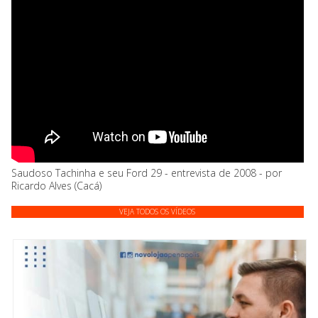
Saudoso Tachinha e seu Ford 29 - entrevista de 2008 - por
Ricardo Alves (Cacá)
VEJA TODOS OS VÍDEOS