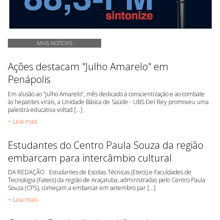
MAIS NOTÍCIAS
Ações destacam "Julho Amarelo" em
Penápolis
Em alusão ao “Julho Amarelo”, mês dedicado à conscientização e ao combate
às hepatites virais, a Unidade Básica de Saúde - UBS Del Rey promoveu uma
palestra educativa voltad [...]
+ Leia mais
Estudantes do Centro Paula Souza da região
embarcam para intercâmbio cultural
DA REDAÇÃO Estudantes de Escolas Técnicas (Etecs) e Faculdades de
Tecnologia (Fatecs) da região de Araçatuba, administradas pelo Centro Paula
Souza (CPS), começam a embarcar em setembro par [...]
+ Leia mais