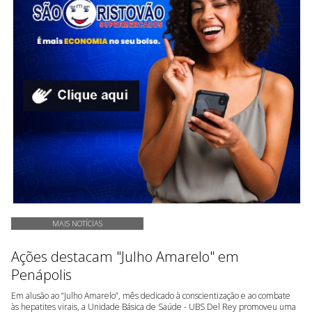
MAIS NOTÍCIAS
Ações destacam "Julho Amarelo" em
Penápolis
Em alusão ao “Julho Amarelo”, mês dedicado à conscientização e ao combate
às hepatites virais, a Unidade Básica de Saúde - UBS Del Rey promoveu uma