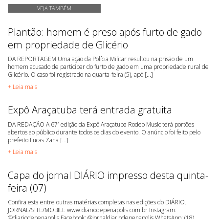
VEJA TAMBÉM
Plantão: homem é preso após furto de gado
em propriedade de Glicério
DA REPORTAGEM Uma ação da Polícia Militar resultou na prisão de um
homem acusado de participar do furto de gado em uma propriedade rural de
Glicério. O caso foi registrado na quarta-feira (5), apó [...]
+ Leia mais
Expô Araçatuba terá entrada gratuita
DA REDAÇÃO A 67ª edição da Expô Araçatuba Rodeo Music terá portões
abertos ao público durante todos os dias do evento. O anúncio foi feito pelo
prefeito Lucas Zana [...]
+ Leia mais
Capa do jornal DIÁRIO impresso desta quinta-
feira (07)
Confira esta entre outras matérias completas nas edições do DIÁRIO.
JORNAL/SITE/MOBILE www.diariodepenapolis.com.br Instagram:
@diariodepenapolis Facebook: @jornaldiariodepenapolis WhatsApp: (18)