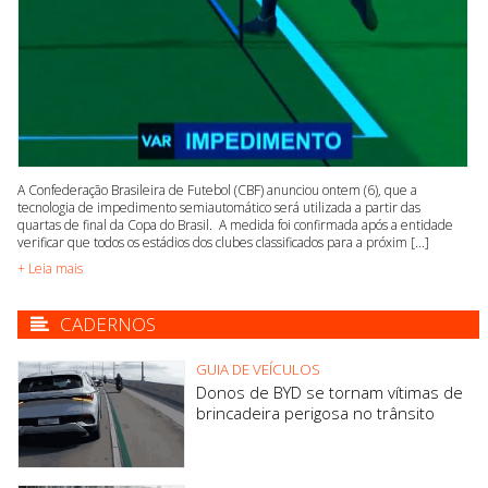
A Confederação Brasileira de Futebol (CBF) anunciou ontem (6), que a
tecnologia de impedimento semiautomático será utilizada a partir das
quartas de final da Copa do Brasil. A medida foi confirmada após a entidade
verificar que todos os estádios dos clubes classificados para a próxim [...]
+ Leia mais
CADERNOS
GUIA DE VEÍCULOS
Donos de BYD se tornam vítimas de
brincadeira perigosa no trânsito