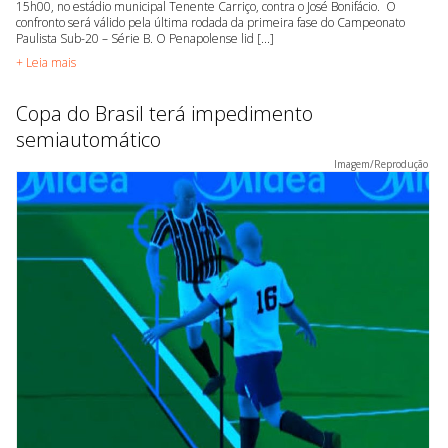
15h00, no estádio municipal Tenente Carriço, contra o José Bonifácio. O
confronto será válido pela última rodada da primeira fase do Campeonato
Paulista Sub-20 – Série B. O Penapolense lid [...]
+ Leia mais
Copa do Brasil terá impedimento
semiautomático
Imagem/Reprodução