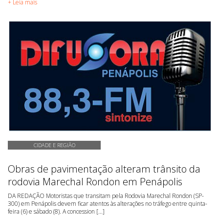
+ Leia mais
CIDADE E REGIÃO
Obras de pavimentação alteram trânsito da
rodovia Marechal Rondon em Penápolis
DA REDAÇÃO Motoristas que transitam pela Rodovia Marechal Rondon (SP-
300) em Penápolis devem ficar atentos às alterações no tráfego entre quinta-
feira (6) e sábado (8). A concession [...]