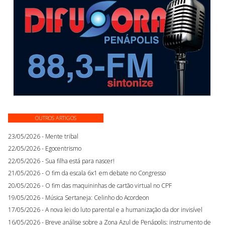
OUTROS ARTIGOS
23/05/2026 - Mente tribal
22/05/2026 - Egocentrismo
22/05/2026 - Sua filha está para nascer!
21/05/2026 - O fim da escala 6x1 em debate no Congresso
20/05/2026 - O fim das maquininhas de cartão virtual no CPF
19/05/2026 - Música Sertaneja: Celinho do Acordeon
17/05/2026 - A nova lei do luto parental e a humanização da dor invisível
16/05/2026 - Breve análise sobre a Zona Azul de Penápolis: instrumento de