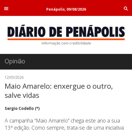
Penápolis, 09/08/2026
Opinião
12/05/2026
Maio Amarelo: enxergue o outro,
salve vidas
Sergio Codello (*)
A campanha “Maio Amarelo” chega este ano a sua
13ª edição. Como sempre, trata-se de uma iniciativa