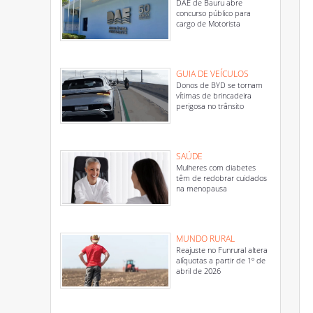
DAE de Bauru abre
concurso público para
cargo de Motorista
GUIA DE VEÍCULOS
Donos de BYD se tornam
vítimas de brincadeira
perigosa no trânsito
SAÚDE
Mulheres com diabetes
têm de redobrar cuidados
na menopausa
MUNDO RURAL
Reajuste no Funrural altera
alíquotas a partir de 1º de
abril de 2026