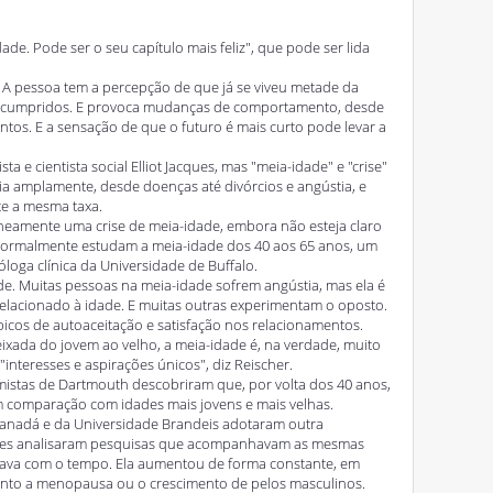
ade. Pode ser o seu capítulo mais feliz", que pode ser lida
. A pessoa tem a percepção de que já se viveu metade da
não cumpridos. E provoca mudanças de comportamento, desde
ntos. E a sensação de que o futuro é mais curto pode levar a
 e cientista social Elliot Jacques, mas "meia-idade" e "crise"
ia amplamente, desde doenças até divórcios e angústia, e
e a mesma taxa.
eamente uma crise de meia-idade, embora não esteja claro
 normalmente estudam a meia-idade dos 40 aos 65 anos, um
loga clínica da Universidade de Buffalo.
de. Muitas pessoas na meia-idade sofrem angústia, mas ela é
relacionado à idade. E muitas outras experimentam o oposto.
cos de autoaceitação e satisfação nos relacionamentos.
ixada do jovem ao velho, a meia-idade é, na verdade, muito
nteresses e aspirações únicos", diz Reischer.
istas de Dartmouth descobriram que, por volta dos 40 anos,
m comparação com idades mais jovens e mais velhas.
Canadá e da Universidade Brandeis adotaram outra
 eles analisaram pesquisas que acompanhavam as mesmas
dava com o tempo. Ela aumentou de forma constante, em
uanto a menopausa ou o crescimento de pelos masculinos.