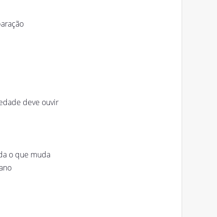
paração
iedade deve ouvir
nda o que muda
mano