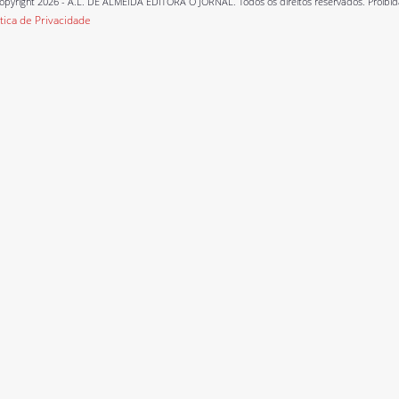
opyright 2026 - A.L. DE ALMEIDA EDITORA O JORNAL. Todos os direitos reservados. Proibida a
ítica de Privacidade