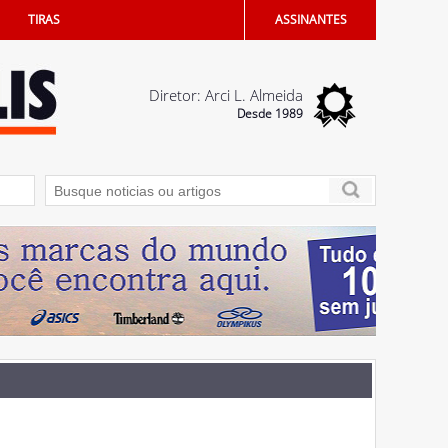
TIRAS
ASSINANTES
Diretor: Arci L. Almeida
Desde 1989
 na certidão dos filhos
07/08/2026 - Vereadores devem votar Código de Étic