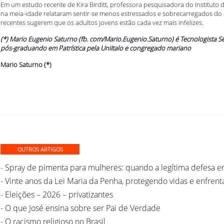
Em um estudo recente de Kira Birditt, professora pesquisadora do Instituto 
na meia-idade relataram sentir-se menos estressados e sobrecarregados do
recentes sugerem que os adultos jovens estão cada vez mais infelizes.
(*) Mario Eugenio Saturno (fb. com/Mario.Eugenio.Saturno) é Tecnologista Sên
pós-graduando em Patrística pela UniItalo e congregado mariano
Mario Saturno (*)
OUTROS ARTIGOS
- Spray de pimenta para mulheres: quando a legítima defesa en
- Vinte anos da Lei Maria da Penha, protegendo vidas e enfren
- Eleições – 2026 – privatizantes
- O que José ensina sobre ser Pai de Verdade
- O racismo religioso no Brasil