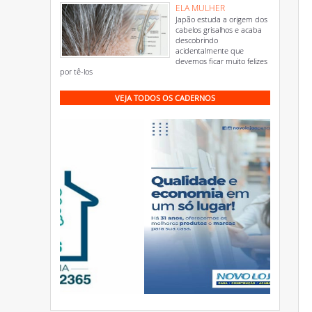
ELA MULHER
Japão estuda a origem dos
cabelos grisalhos e acaba
descobrindo
acidentalmente que
devemos ficar muito felizes
por tê-los
VEJA TODOS OS CADERNOS