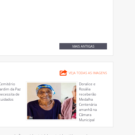
MAIS ANTIGAS
VEJA TODAS AS IMAGENS
Cemitério
Doralice e
Jardim da Paz
Rosália
necessita de
receberão
cuidados
Medalha
Centenária
amanhã na
Câmara
Municipal