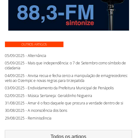
OUTROS ARTIGOS
05/09/2025 - Alternância
05/09/2025 - Mais que independência: o 7 de Setembro como símbolo de
cidadania
04/09/2025 - Anvisa recua e fecha cerco a manipulação de emagrecedores:
veto ao Ozempic e novas regras para tirzepatida
03/09/2025 - Endividamento da Prefeitura Municipal de Penápolis
02/09/2025 - Música Sertaneja: Geraldinho Nogueira
31/08/2025 - Amar é o foco daquele que procura a verdade dentro de si
30/08/2025 - A inconsciência dos bons
29/08/2025 - Reminiscência
Todos os artigos